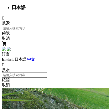
日本語

搜索
確認
取消
語言
English
日本語
中文

搜索
確認
取消