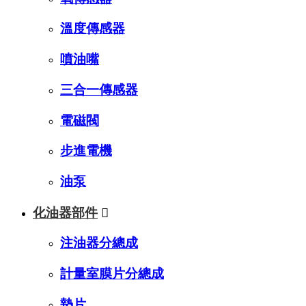
溫度傳感器
噴油嘴
三合一傳感器
電磁閥
步進電機
油泵
化油器部件

注油器分總成
計量室膜片分總成
墊片