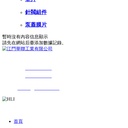
針閥組件
泵蓋膜片
暫時沒有內容信息顯示
請先在網站后臺添加數據記錄。
地址：廣東省江門市高新區金甌路374號
營銷電話：
0750-3953366
傳真號碼：
0750-3956906
Email：
hlisales@china-hli.com
關注公眾號
首頁