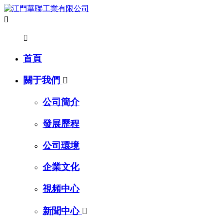


首頁
關于我們

公司簡介
發展歷程
公司環境
企業文化
視頻中心
新聞中心
