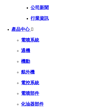
公司新聞
行業資訊
產品中心

電噴系統
通機
機動
舷外機
電控系統
電噴部件
化油器部件