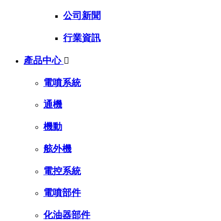
公司新聞
行業資訊
產品中心

電噴系統
通機
機動
舷外機
電控系統
電噴部件
化油器部件