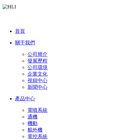
關注公眾號
首頁
關于我們
公司簡介
發展歷程
公司環境
企業文化
視頻中心
新聞中心
產品中心
電噴系統
通機
機動
舷外機
電控系統