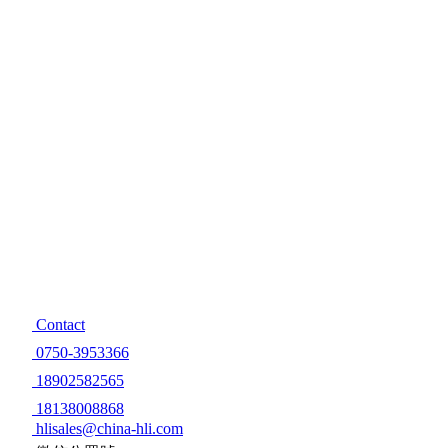
?
2021
版權所有
江門華聯工業有限公司
粵ICP備2021119628號
網站建設：中企動力
江門
Contact
0750-3953366
18902582565
18138008868
hlisales@china-hli.com