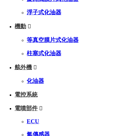
浮子式化油器
機動

等真空膜片式化油器
柱塞式化油器
舷外機

化油器
電控系統
電噴部件

ECU
氧傳感器