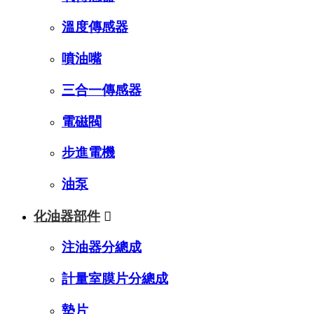
溫度傳感器
噴油嘴
三合一傳感器
電磁閥
步進電機
油泵
化油器部件

注油器分總成
計量室膜片分總成
墊片