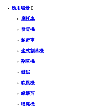
應用場景

摩托車
發電機
越野車
坐式割草機
割草機
鏈鋸
吹風機
綠籬剪
噴霧機