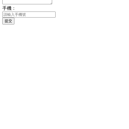
手機：
提交
COPYRIGHT
?
2021
版權所有
江門華聯工業有限公司
粵ICP備2021119628號
網站建設：中企動力
江門