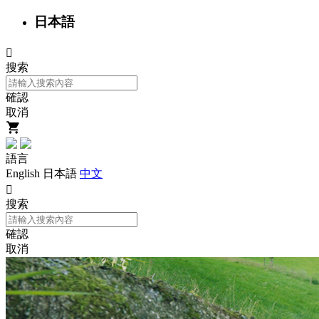
日本語

搜索
確認
取消
語言
English
日本語
中文

搜索
確認
取消