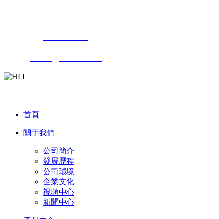
地址：廣東省江門市高新區金甌路374號
營銷電話：
0750-3953366
傳真號碼：
0750-3956906
Email：
hlisales@china-hli.com
關注公眾號
首頁
關于我們
公司簡介
發展歷程
公司環境
企業文化
視頻中心
新聞中心