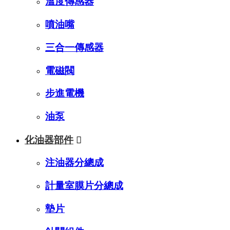
溫度傳感器
噴油嘴
三合一傳感器
電磁閥
步進電機
油泵
化油器部件

注油器分總成
計量室膜片分總成
墊片