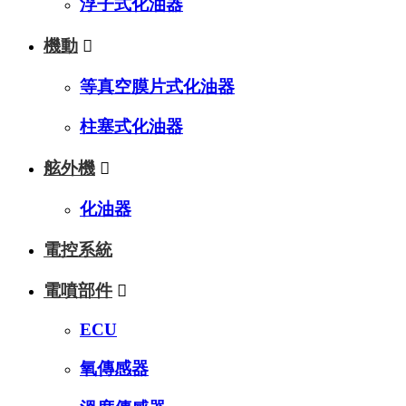
浮子式化油器
機動

等真空膜片式化油器
柱塞式化油器
舷外機

化油器
電控系統
電噴部件

ECU
氧傳感器