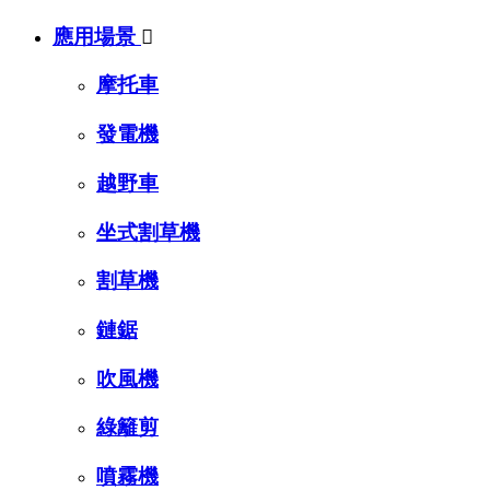
應用場景

摩托車
發電機
越野車
坐式割草機
割草機
鏈鋸
吹風機
綠籬剪
噴霧機