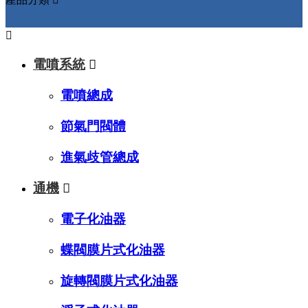

電噴系統

電噴總成
節氣門閥體
進氣歧管總成
通機

電子化油器
蝶閥膜片式化油器
旋轉閥膜片式化油器