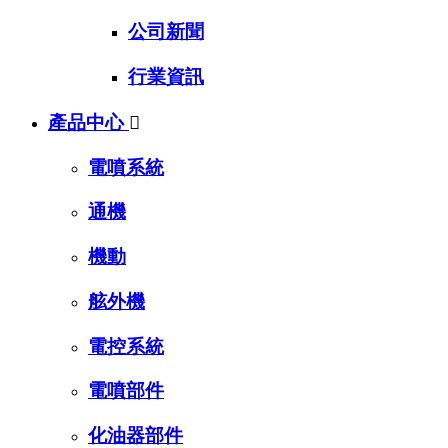
公司新聞
行業資訊
產品中心

電噴系統
通機
機動
舷外機
電控系統
電噴部件
化油器部件