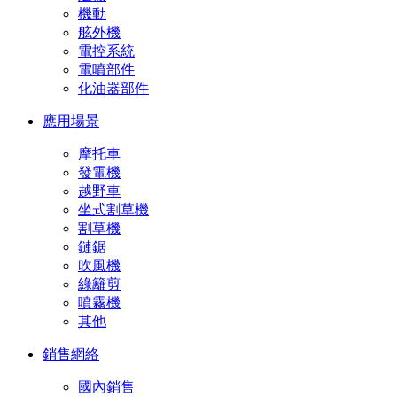
機動
舷外機
電控系統
電噴部件
化油器部件
應用場景
摩托車
發電機
越野車
坐式割草機
割草機
鏈鋸
吹風機
綠籬剪
噴霧機
其他
銷售網絡
國內銷售