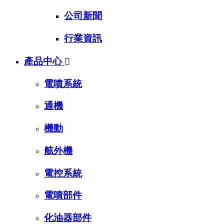
公司新聞
行業資訊
產品中心

電噴系統
通機
機動
舷外機
電控系統
電噴部件
化油器部件