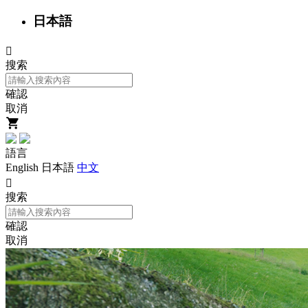
日本語

搜索
確認
取消
語言
English
日本語
中文

搜索
確認
取消