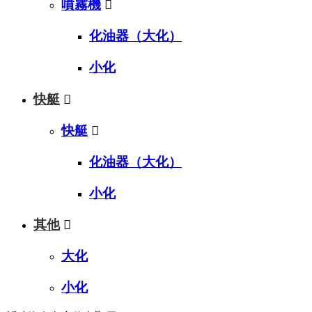
噴霧機

化油器（大化）
小化
快艇

快艇

化油器（大化）
小化
其他

大化
小化