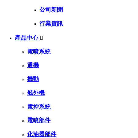
公司新聞
行業資訊
產品中心

電噴系統
通機
機動
舷外機
電控系統
電噴部件
化油器部件