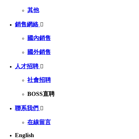
其他
銷售網絡

國內銷售
國外銷售
人才招聘

社會招聘
BOSS直聘
聯系我們

在線留言
English