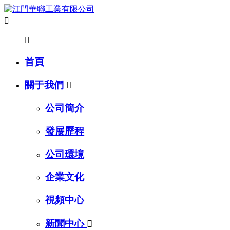


首頁
關于我們

公司簡介
發展歷程
公司環境
企業文化
視頻中心
新聞中心
