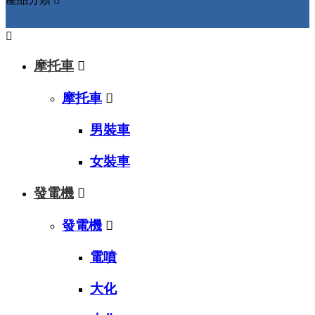

摩托車

摩托車

男裝車
女裝車
發電機

發電機

電噴
大化