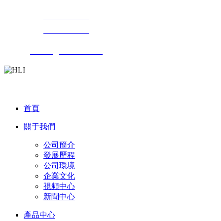
地址：廣東省江門市高新區金甌路374號
營銷電話：
0750-3953366
傳真號碼：
0750-3956906
Email：
hlisales@china-hli.com
關注公眾號
首頁
關于我們
公司簡介
發展歷程
公司環境
企業文化
視頻中心
新聞中心
產品中心