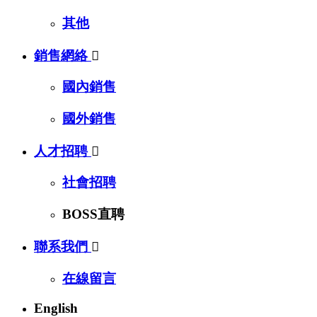
其他
銷售網絡

國內銷售
國外銷售
人才招聘

社會招聘
BOSS直聘
聯系我們

在線留言
English