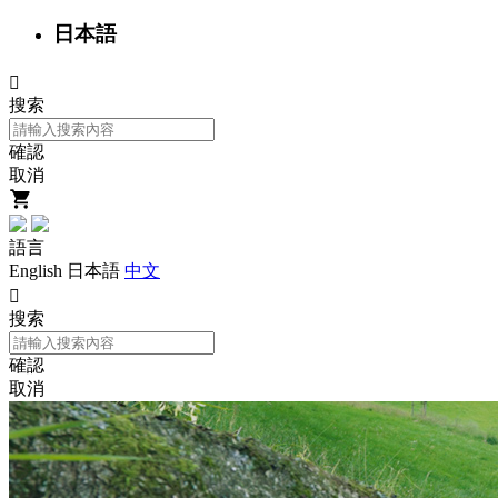
日本語

搜索
確認
取消
語言
English
日本語
中文

搜索
確認
取消