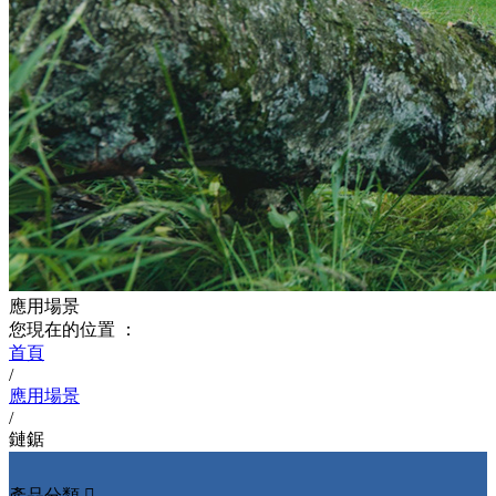
應用場景
您現在的位置 ：
首頁
/
應用場景
/
鏈鋸
產品分類
