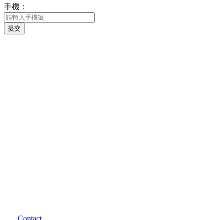
手機：
提交
COPYRIGHT
?
2021
版權所有
江門華聯工業有限公司
粵ICP備2021119628號
網站建設：中企動力
江門
Contact