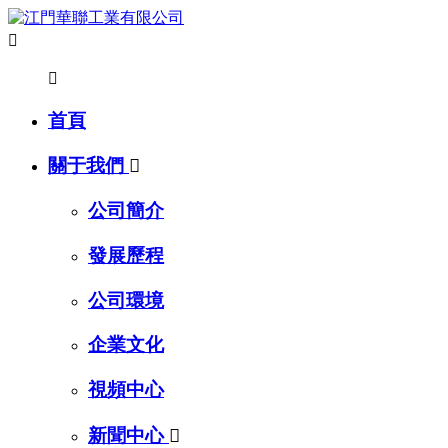


首頁
關于我們

公司簡介
發展歷程
公司環境
企業文化
視頻中心
新聞中心
