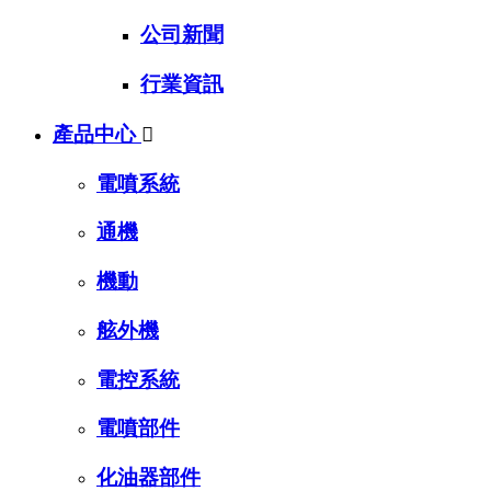
公司新聞
行業資訊
產品中心

電噴系統
通機
機動
舷外機
電控系統
電噴部件
化油器部件