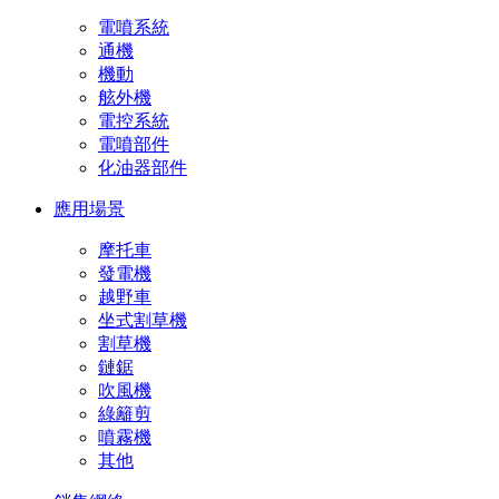
電噴系統
通機
機動
舷外機
電控系統
電噴部件
化油器部件
應用場景
摩托車
發電機
越野車
坐式割草機
割草機
鏈鋸
吹風機
綠籬剪
噴霧機
其他