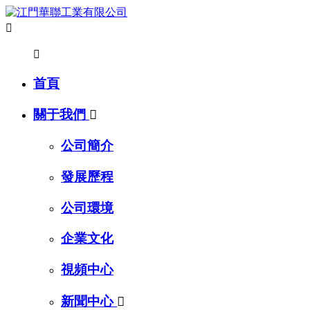


首頁
關于我們

公司簡介
發展歷程
公司環境
企業文化
視頻中心
新聞中心
