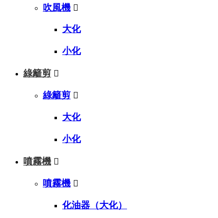
吹風機

大化
小化
綠籬剪

綠籬剪

大化
小化
噴霧機

噴霧機

化油器（大化）