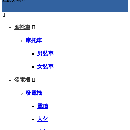

摩托車

摩托車

男裝車
女裝車
發電機

發電機

電噴
大化