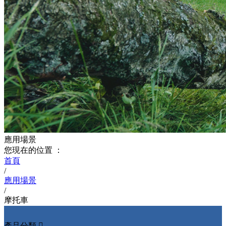
應用場景
您現在的位置 ：
首頁
/
應用場景
/
摩托車
產品分類
