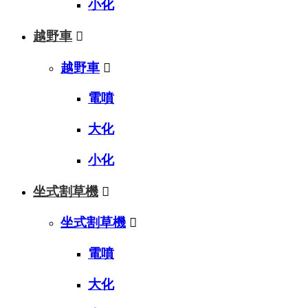
小化
越野車

越野車

電噴
大化
小化
坐式割草機

坐式割草機

電噴
大化