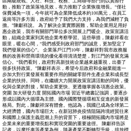
區兩級統戰、人社、科技、稅務、工商聯等部門則以實際行
動，推動了政策落地見效，有力推動了企業恢復增長。“僅社
保費減免一項，今年就可為企業降低成本約100萬元，在員工
返崗等許多方面，政府給予了我們大力支持，為我們減輕了負
擔。”陳獻祥說。 為了解決企業實際困難，幫助企業用足用好
惠企政策，我市有關部門單位多次開展上門暖企、政策宣講活
動，組織企業家到其他企業考察學習。這些舉措，陳獻祥看在
眼里，暖在心間，“我們感受到政府部門的誠意，更加堅定了
我們發展的信心”。 企業落戶江門10年，陳獻祥對我市政務服
務的改善和營商環境的優化看得清清楚楚，對江門的發展充滿
信心。“我們看到，政府對高新技術企業越來越重視，出臺了
很多扶持政策。”陳獻祥表示，希望今后政府和金融業能進一
步加大對行業發展有重要作用的關鍵零部件生產企業和成長型
企業的扶持。同時，在繼續大力開展政策宣講活動的同時，優
化與企業的對接，幫助企業更快、更透徹掌握各項惠企政策。
突圍 加大研發力度 開拓國內市場 習近平總書記強調，要逐步
形成以國內大循環為主體、國內國際雙循環相互促進的新發展
格局。對此，陳獻祥深有體會。他認為，我國已成為全球第二
大經濟體，國內市場巨大，在新冠肺炎疫情阻隔跨境經貿往來
和國際上保護主義思潮上升的背景下，積極開拓國內市場將是
企業未來的重要增長點和實現突圍的重要途徑。 陳獻祥告訴
記者，以摩托車等產業為例，隨著產業不斷轉型升級，排放標