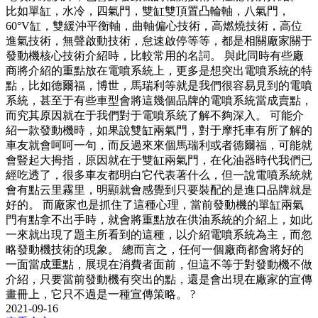
比如單缸，水冷，四氣門，雙缸雙頂置凸輪軸，八氣門，
60°V缸，雙緩沖平衡軸，曲軸偏心技術，高燃燒技術，高位
進氣技術，無聲啟動技術，怠速啟停等等，都是相關廠家關于
發動機核心技術介紹時，比較常用的名詞。 與此同時有些廠
商將介紹的重點放在電噴系統上，更多是想突出電噴系統的特
點，比如德爾福，博世，馬瑞利等就是我們很容易見到的電噴
系統，甚至于有些車型會將這幾個品牌的電噴系統當成賣點，
而究其原因就在于我們對于電噴系統了解不夠深入。 可能介
紹一款發動機時，如果說雙缸兩氣門，對于摩托車有所了解的
車友就會呵呵一句，而反過來來個馬瑞利或者德爾福，可能就
會豎起大拇指，原因就在于雙缸兩氣門，在化油器時代我們已
經吃透了，很多車友都明白它代表著什么，但一說電噴系統就
會有點云里霧里，明顯就會感覺到只要裝配的是進口品牌就是
好的。 而廠家也是抓住了這種心理，當前發動機的單缸兩氣
門有點拿不出手時，就會將重點放在供油系統的介紹上，如此
一來就出現了題主所看到的這種，以介紹電噴系統為主，而忽
略發動機技術的現象。 總而言之，任何一個廠商都會將好的
一面當成重點，展現在消費者面前，但這不等于對發動機不做
介紹，只要當前發動機有突出的點，還是會出現在廠家的宣傳
畫冊上，它只不過是一種宣傳策略。 ?
2021-09-16