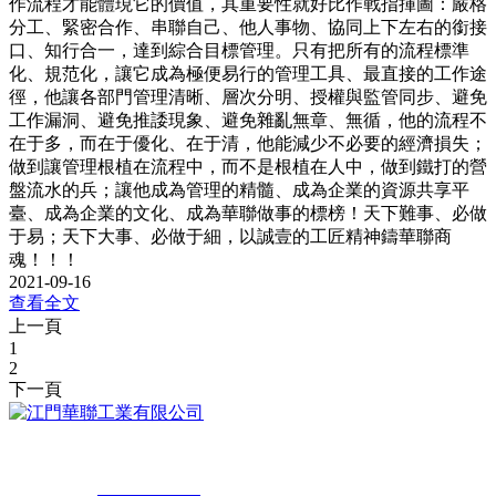
作流程才能體現它的價值，其重要性就好比作戰指揮圖：嚴格
分工、緊密合作、串聯自己、他人事物、協同上下左右的銜接
口、知行合一，達到綜合目標管理。只有把所有的流程標準
化、規范化，讓它成為極便易行的管理工具、最直接的工作途
徑，他讓各部門管理清晰、層次分明、授權與監管同步、避免
工作漏洞、避免推諉現象、避免雜亂無章、無循，他的流程不
在于多，而在于優化、在于清，他能減少不必要的經濟損失；
做到讓管理根植在流程中，而不是根植在人中，做到鐵打的營
盤流水的兵；讓他成為管理的精髓、成為企業的資源共享平
臺、成為企業的文化、成為華聯做事的標榜！天下難事、必做
于易；天下大事、必做于細，以誠壹的工匠精神鑄華聯商
魂！！！
2021-09-16
查看全文
上一頁
1
2
下一頁
地址：廣東省江門市高新區金甌路374號
營銷電話：
0750-3953366