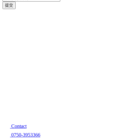
提交
COPYRIGHT
?
2021
版權所有
江門華聯工業有限公司
粵ICP備2021119628號
網站建設：中企動力
江門
Contact
0750-3953366