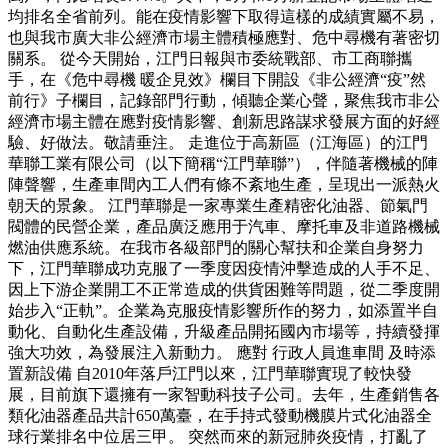
均排名全省前列。能在疫情影響下取得這樣的成績實屬不易，
也與我市廣大非公經濟市場主體積極應對、危中尋機有著密切
關系。 從今天開始，江門日報與市委統戰部、市工商聯攜
手，在《危中尋機 暖企見效》欄目下開設《非公經濟“疫”然
前行》子欄目，記錄部門行動，傾聽企業心聲，聚焦我市非公
經濟市場主體在應對疫情影響、創新思路謀求發展方面的好經
驗、好做法。敬請垂注。 走進位于高新區（江海區）的江門
華聯工業有限公司（以下簡稱“江門華聯”），伴隨著機械的陣
陣聲響，生產車間內工人們有條不紊地生產，呈現出一派熱火
朝天的景象。 江門華聯是一家專業生產精密化油器、節氣門
閥體的民營企業，產品廣泛應用于汽車、摩托車及非道路機械
燃油供應系統。在我市各級部門的關心幫扶和企業自身努力
下，江門華聯成功克服了一季度因疫情沖擊造成的人手不足、
因上下游企業開工不正常造成的供貨困難等問題，從二季度開
始步入“正軌”。企業為克服疫情影響所作的努力，如添置半自
動化、自動化生產設備，升級產品開拓國內市場等，持續發揮
強大功效，為發展注入新動力。 應對 行政人員進車間 及時添
置新設備 自2010年落戶江門以來，江門華聯實現了較快發
展，目前旗下還擁有一家智動科技子公司。去年，生產銷售各
類化油器產品共計650萬臺，在手持式發動機膜片式化油器全
球行業排名中位居三甲。 突然而來的新冠肺炎疫情，打亂了