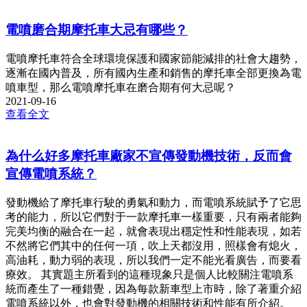
電噴磨合期摩托車大忌有哪些？
電噴摩托車符合全球環境保護和國家節能減排的社會大趨勢，
逐漸在國內普及，所有國內生產和銷售的摩托車全部更換為電
噴車型，那么電噴摩托車在磨合期有何大忌呢？
2021-09-16
查看全文
為什么好多摩托車廠家不宣傳發動機技術，反而會
宣傳電噴系統？
發動機給了摩托車行駛的勇氣和動力，而電噴系統賦予了它思
考的能力，所以它們對于一款摩托車一樣重要，只有兩者能夠
完美均衡的融合在一起，就會表現出穩定性和性能表現，如若
不然將它們其中的任何一項，吹上天都沒用，照樣會有熄火，
高油耗，動力弱的表現，所以我們一定不能光看廣告，而要看
療效。 其實題主所看到的這種現象只是個人比較關注電噴系
統而產生了一種錯覺，因為每款新車型上市時，除了著重介紹
電噴系統以外，也會對發動機的相關技術和性能有所介紹。