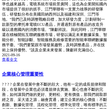
準也越來越高，電噴系統市場前景廣闊，這也為企業開拓國內
市場提供了很好的抓手。江門華聯有一支實力雄厚的研發隊
伍，研發點分布在美國田納西州以及福建和深圳、江門等
地。“我們已及時調整戰略目標，加大研發力度，計劃研制一
款新型的摩托車電噴ECU產品，并通過對原有產品的改造升
級以適應國內的消費市場。”陳獻祥說。 與此同時，江門華聯
還在積極開拓互聯網服務市場，研發以滿足未來數據采集、智
能分析、智能診斷、智能服務及維修需要的智能車聯網數據服
務平臺。“我們要緊跟市場發展趨勢，及時調整產品，并在技
術上保持優勢。”談及企業未來發展，陳獻祥充滿信心。
2021-09-16
查看全文
企業核心管理重要性
? ? ? ? 企業在發展中會不斷的壯大，他有一定的成長規律和階
段，在發展中企業也必須遵規律去實施、重心也會不斷的完
善，如何讓我們做的更好、更輕松、更有價值，那我們就取群
經之首、采大道之源，融會貫通，建立企業的核心價值：不斷
創新、數據化管理、流程化管理、標準化管理，唯有標準的工