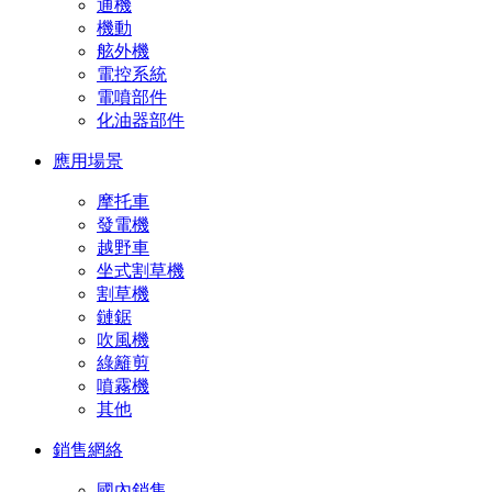
通機
機動
舷外機
電控系統
電噴部件
化油器部件
應用場景
摩托車
發電機
越野車
坐式割草機
割草機
鏈鋸
吹風機
綠籬剪
噴霧機
其他
銷售網絡
國內銷售