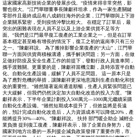
這家國家高新技術企業的發展步伐。“疫情來得非常突然，影
響也很大。”江門華聯董事長陳獻祥坦承，作為一家生產關鍵
零部件且最終成品有八成銷往海外的企業，江門華聯與上下游
企業關系緊密，受到疫情沖擊比較大。 在穩定了訂單后，最
突出的困難表現在人員不足以及上游企業供貨不足等方
面。“我們是江門最早復工復產的工業企業之一，但是在訂單
基本穩定甚至略有增長的情況下，復工之初的返崗率只有三分
之一。”陳獻祥說。 為了搬掉影響企業復產的“大山”，江門華
聯一方面與供貨商積極溝通，攜手解決問題；另一方面，在做
足做好防疫及安全生產工作的前提下，發動行政人員進車間，
攜手渡難關。更重要的是，陳獻祥當機立斷，及時添置半自動
化、自動化生產設備，緩解了人員不足問題。 這一原本只是
為了應對危機的舉措，讓陳獻祥更深地意識到生產自動化和技
改的重要性。“雖然隨著返崗通道順暢，生產人員緊張問題已
大大緩解，但我們仍然決定加大自動化改造的投入力度。”陳
獻祥表示，下半年企業計劃投入500萬元—1000萬元繼續采購
自動化生產設備。“雖然短期成本提升了，但效益將是長遠
的，預計完成自動化改造后，人力資源成本可以降低20%，產
能將提升30%—40%。”陳獻祥說。 扶持 部門暖企助企 減輕企
業負擔 提到復工復產，陳獻祥表示，除了企業自身努力，從
國家到地方出臺的一系列援企減負政策發揮了重要作用，市、