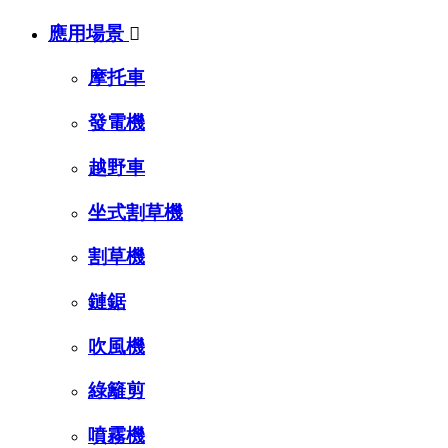
應用場景

摩托車
發電機
越野車
坐式割草機
割草機
鏈鋸
吹風機
綠籬剪
噴霧機