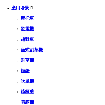
應用場景

摩托車
發電機
越野車
坐式割草機
割草機
鏈鋸
吹風機
綠籬剪
噴霧機