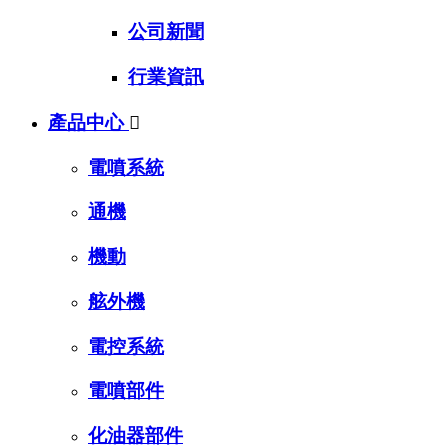
公司新聞
行業資訊
產品中心

電噴系統
通機
機動
舷外機
電控系統
電噴部件
化油器部件